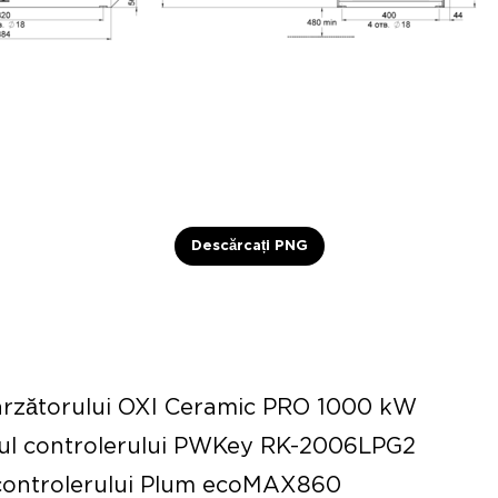
ficiu pentru arzătorul OXI Ceramic PRO 100
Descărcați PNG
arzătorului OXI Ceramic PRO 1000 kW
lul controlerului PWKey RK-2006LPG2
 controlerului Plum ecoMAX860