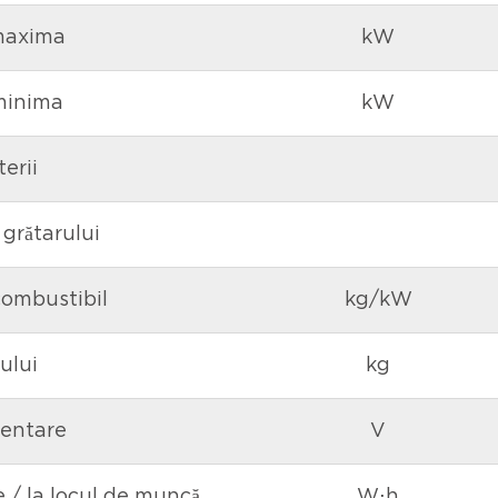
maxima
kW
minima
kW
erii
grătarului
ombustibil
kg/kW
ului
kg
mentare
V
 / la locul de muncă
W⋅h