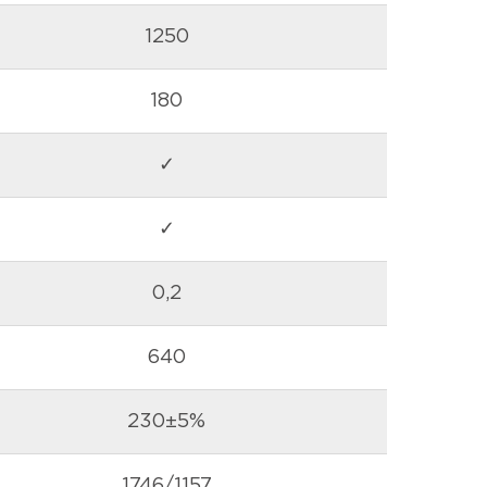
1250
180
✓
✓
0,2
640
230±5%
1746/1157