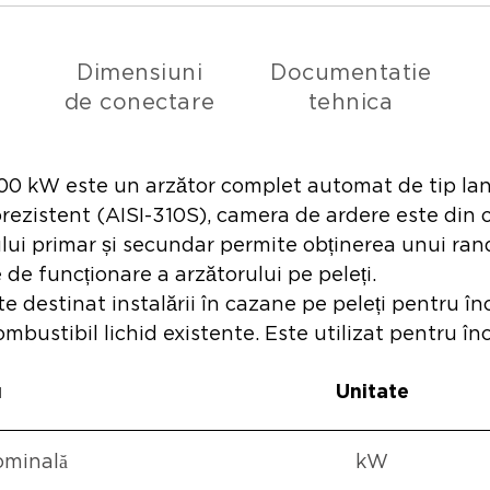
Dimensiuni
Documentatie
de conectare
tehnica
00 kW este un arzător complet automat de tip lan
rezistent (AISI-310S), camera de ardere este din ot
ului primar și secundar permite obținerea unui ran
de funcționare a arzătorului pe peleți.
destinat instalării în cazane pe peleți pentru încă
mbustibil lichid existente. Este utilizat pentru în
u
Unitate
ominală
kW