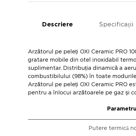
Descriere
Specificații
Arzătorul pe peleți OXI Ceramic PRO 10
gratare mobile din otel inoxidabil termo
suplimentar. Distribuția dinamică a aer
combustibilului (98%) în toate modurile 
Arzătorul pe peleți OXI Ceramic PRO este 
pentru a înlocui arzătoarele pe gaz și co
Parametr
Putere termică n